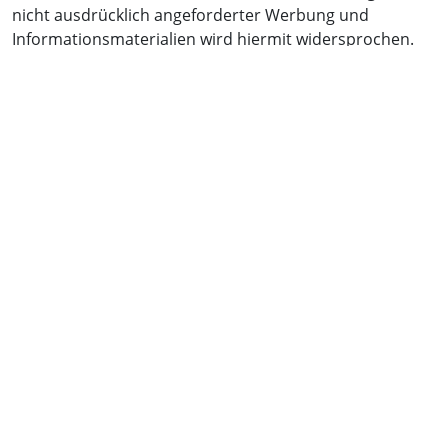
nicht ausdrücklich angeforderter Werbung und
Informationsmaterialien wird hiermit widersprochen.
Die Betreiber der Seiten behalten sich ausdrücklich
rechtliche Schritte im Falle der unverlangten Zusendung
von Werbeinformationen, etwa durch Spam-E-Mails,
vor.
Quelle:
https://www.e-
recht24.de/musterdatenschutzerklaerung.html
Webanalyse mit Matomo (ohne Cookies)
Wir nutzen auf dieser Website das Open-Source-
Software-Tool Matomo zur Analyse des Surfverhaltens
unserer Nutzer. Die Software ist auf einem Server
unseres Webhosters
heusoft.com
in Deutschland
installiert. Es findet keine Weitergabe von Daten an