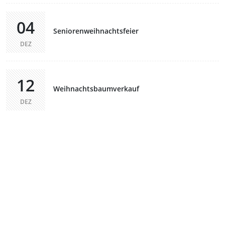
04
Seniorenweihnachtsfeier
DEZ
12
Weihnachtsbaumverkauf
DEZ
13
Weihnachtsbaumverkauf
DEZ
ÜBER UNS
Wir sind eine überparteiliche Plattform, die sich darauf
konzentriert, objektive Informationen bereitzustellen. Wir